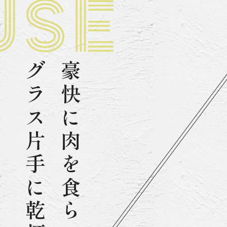
グラス片手に乾杯
豪快に肉を食らい