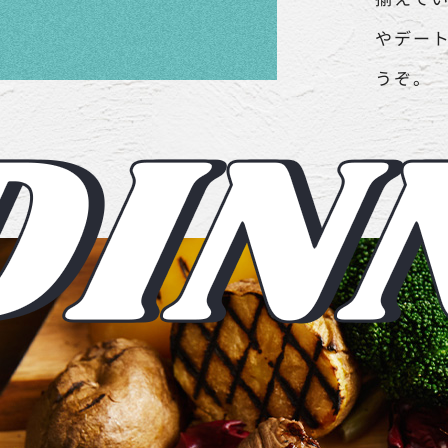
やデー
うぞ。