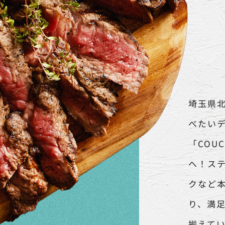
埼玉県
べたい
「COU
へ！ス
クなど
り、満
揃えて