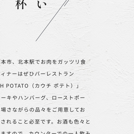
北本市、北本駅でお肉をガッツリ食
ディナーはぜひバーレストラン
CH POTATO（カウチ ポテト）」
テーキやハンバーグ、ローストポー
本場さながらの品々をご用意してお
足されること必至です。お酒も色々と
いますので、カウンターでの一人飲み