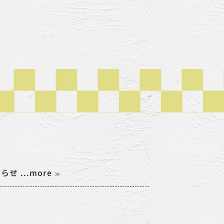
 ...more
≫